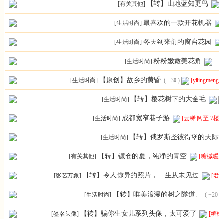
【转】山地蓝知更鸟
[有关其他]
最喜欢的一款开花机器
[生活时尚]
冬天到来前的窗台花园
[生活时尚]
粉粉嫩嫩美花角
[生活时尚]
【原创】故乡的黄昏
[生活时尚]
( +30 )
[yilingme
【转】樱花树下的大金毛
[生活时尚]
成都宽窄巷子游
[生活时尚]
[云稀 阅至 7楼
【转】俄罗斯圣彼得堡的天际
[生活时尚]
【转】镰仓的夏，纯净的青空
[有关其他]
[糖槭暖
【转】令人惊异的照片，一生从未见过
[影艺万象]
[
【转】唯美浪漫的树之隧道。
[生活时尚]
( +20 
【转】骗你生女儿系列头像，太可爱了
[签名头像]
[糖