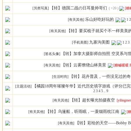
【转】德国二战の日耳曼帅哥们
[另类写真]
( +20 )
[糖
乐山好吃好玩的
[有关其他]
1
2
【转】要买梳子就买个不一样美美
[有关其他]
九寨沟美图
[手机美图]
1
2
3
【转】加拿大摄影师自拍照 空灵系与
[签名头像]
【转】云雾缭绕山林美景
[有关其他]
[糖槭暖暖 
【转】花卉普及，一些没见过的奇
[生活时尚]
【橘园18周年璀璨年华】近代历史填字游戏（评分已
[主题活动]
2
3
4
5
..
9
【转】超长曝光拍摄夜空
[有关其他]
[yilingm
【转】乌篷船，听雨眠，一蓑烟雨枕江南
[有关其他]
[
【转】彩绘的天空——Bobby Bo
[有关其他]