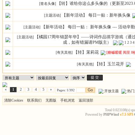
【转】谁给你这么多头像的（更新至2023.03
[签名头像]
【新年活动】 每日一贴：新年换头像
[主题活动]
【新年活动】 每日一贴： 新年换头像 --- 活动辛勤
[主题活动]
【橘园17周年锦瑟年华】——诗词作品填字游戏（通
[主题活动]
成，如有错漏请PM版主）
1
2
3
4
【转】茉莉花
[有关其他]
[糖槭暖暖 阅至 8
【转】玉兰花开
[有关其他]
«
1
2
3
4
5
»
Go
Pages: 1/392
开放主题
热
清除Cookies
联系我们
无图版
手机浏览
返回顶部
Total 0.023108(s) qu
Powered by
PHPWind
v7.5 SP3