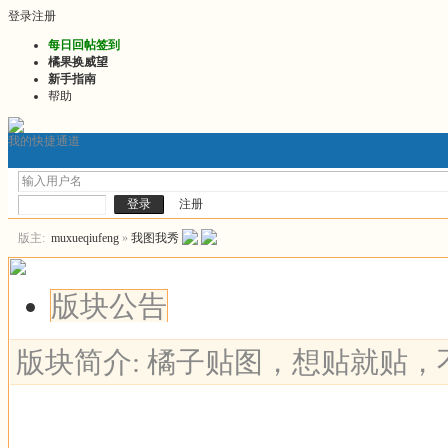
登录
注册
每日回帖签到
橘果换威望
新手指南
帮助
我的快捷通道
门户
发帖询问前必看
2026最新版推文
2026连
论坛
注册
版主:
muxueqiufeng
»
我图我秀
版块公告
版块简介: 橘子贴图，想贴就贴