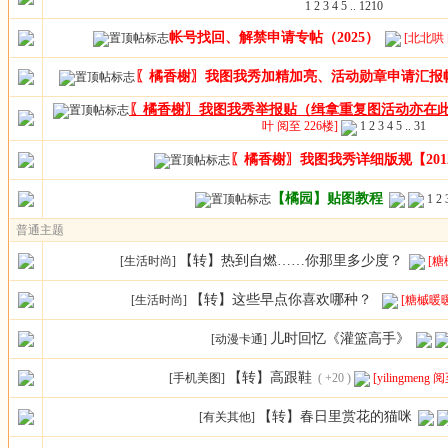
1
2
3
4
5
..
1210
帐号找回、解禁申请专帖（2025）
[北北哄 
〖橘香榭〗我图我秀加精加亮、活动勋章申请汇报
〖橘香榭〗我图我秀举报贴（缉拿重复图活动亦在此
叶 阅至 226楼]
1
2
3
4
5
..
31
〖橘香榭〗我图我秀详细版规【2012.
【橘园】贴图教程
1
2
普通主题
【转】热到自燃……你那里多少度？
[生活时尚]
[糖
【转】这些早点你喜欢哪种？ ​​​​
[生活时尚]
[糖槭暖暖
儿时回忆《灌篮高手》
[动漫卡通]
【转】高跟鞋
[手机美图]
( +20 )
[yilingmeng 
【转】春日里赏花的猫咪
[有关其他]