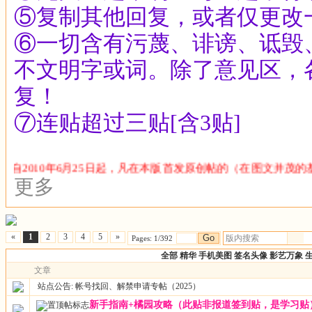
⑤复制其他回复，或者仅更改
⑥一切含有污蔑、诽谤、诋毁
不文明字或词。除了意见区，
复！
⑦连贴超过三贴[含3贴]
自2010年6月25日起，凡在本版首发原创帖的（在图文并茂
更多
«
1
2
3
4
5
»
Go
Pages: 1/392
全部
精华
手机美图
签名头像
影艺万象
文章
站点公告:
帐号找回、解禁申请专帖（2025）
新手指南+橘园攻略（此贴非报道签到贴，是学习贴