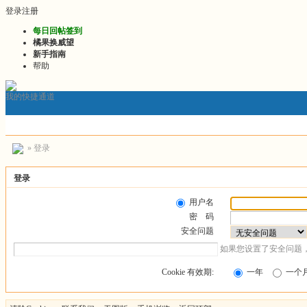
登录
注册
每日回帖签到
橘果换威望
新手指南
帮助
我的快捷通道
论坛
门户
发帖询问前必看
2026最新版推文
2026连载区
» 登录
登录
用户名
密 码
安全问题
如果您设置了安全问题
Cookie 有效期:
一年
一个