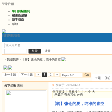
登录
注册
每日回帖签到
橘果换威望
新手指南
帮助
我的快捷通道
门户
发帖询问前必看
2026最新版推文
2026连
论坛
注册
»
我图我秀
»
【转】镰仓的夏，纯净的青空
«
1
2
»
上一主题
下一主题
Go
Pages: 1/2
主题 : 【
0
发表于: 2019-04-13
柳下笙歌
离线
倒序阅读
┊
只看楼主
┊
小
中
大
来源于
有关其他
分类
【转】镰仓的夏，纯净的青空