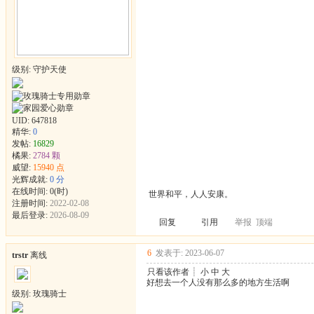
级别: 守护天使
UID:
647818
精华:
0
发帖:
16829
橘果:
2784 颗
威望:
15940 点
光辉成就:
0 分
在线时间: 0(时)
世界和平，人人安康。
注册时间:
2022-02-08
最后登录:
2026-08-09
回复
引用
举报
顶端
6
发表于: 2023-06-07
trstr
离线
只看该作者
┊
小
中
大
好想去一个人没有那么多的地方生活啊
级别: 玫瑰骑士