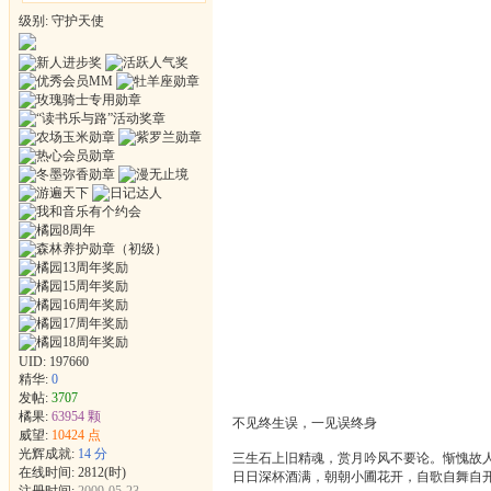
级别: 守护天使
UID:
197660
精华:
0
发帖:
3707
橘果:
63954 颗
不见终生误，一见误终身
威望:
10424 点
光辉成就:
14 分
三生石上旧精魂，赏月吟风不要论。惭愧故
在线时间: 2812(时)
日日深杯酒满，朝朝小圃花开，自歌自舞自
注册时间:
2009-05-23