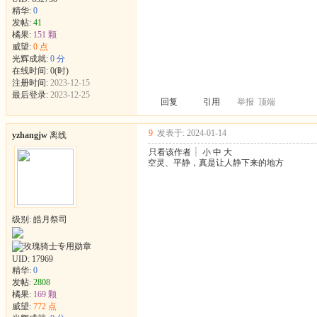
精华:
0
发帖:
41
橘果:
151 颗
威望:
0 点
光辉成就:
0 分
在线时间: 0(时)
注册时间:
2023-12-15
最后登录:
2023-12-25
回复
引用
举报
顶端
9
发表于: 2024-01-14
yzhangjw
离线
只看该作者
┊
小
中
大
空灵、平静，真是让人静下来的地方
级别: 皓月祭司
UID:
17969
精华:
0
发帖:
2808
橘果:
169 颗
威望:
772 点