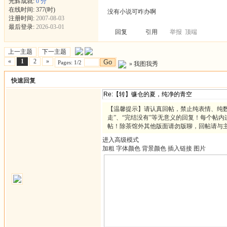
光辉成就:
0 分
在线时间: 377(时)
没有小说可咋办啊
注册时间:
2007-08-03
最后登录:
2026-03-01
回复
引用
举报
顶端
上一主题
下一主题
«
1
2
»
Go
Pages: 1/2
»
我图我秀
快速回复
【温馨提示】请认真回帖，禁止纯表情、纯数
走”、“完结没有”等无意义的回复！每个帖内
帖！除茶馆外其他版面请勿版聊，回帖请与
进入高级模式
加粗
字体颜色
背景颜色
插入链接
图片