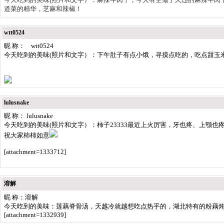
道菜的精华，芝麻和辣椒！
wtt0524
昵 称： wtt0524
今天吃到的美味(照片和文字）：下午肚子有点小饿，寻摸点吃的，吃点甜玉
lulusnake
昵 称： lulusnake
今天吃到的美味(照片和文字）：柿子23333最近上火厉害，牙也疼、上颚也
祝大家柿柿如意
[attachment=1333712]
溶解
昵 称：溶解
今天吃到的美味：莲藕脊骨汤，天越冷就越想吃点热乎的，湖北特有的粉藕
[attachment=1332939]