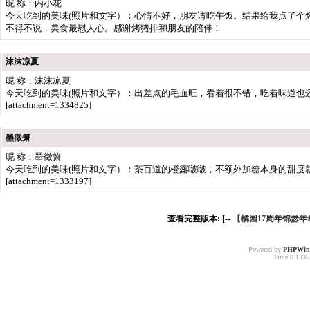
昵 称：内小花
今天吃到的美味(照片和文字）：心情不好，朋友请吃午饭。结果给我点了个
不得不说，美食最慰人心。感谢烤猪排和朋友的陪伴！
沫沫凉夏
昵 称：沫沫凉夏
今天吃到的美味(照片和文字）：出差点的毛血旺，看着很不错，吃着味道也
[attachment=1334825]
墨徵箫
昵 称：墨徵箫
今天吃到的美味(照片和文字）：茶百道的橙露啵啵，不额外加糖本身的甜度
[attachment=1333197]
查看完整版本: [--
【橘园17周年锦瑟年华】
Powered by
PHPWin
Time 0.13351