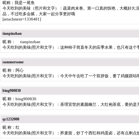
昵称：我是一尾鱼
今天吃到的美味（照片和文字）：蔬菜肉末卷。第一口真的惊艳，大概好久没
品，不过吃多会腻，大家一起分享更好哦
[attachment=1336481]
tianpinzhan
昵 称： tianpinzhan
今天吃到的美味(照片和文字）：这种柿子简直冬天的应季水果，也只有这个
summersome
昵 称：阿心
今天吃到的美味(照片和文字）：今天中午去吃了一个双拼饭，要了鸡腿跟咕噜肉！鸡腿
bing900830
昵 称：bing900830
今天吃到的美味(照片和文字）：茶理宜世的素颜幽兰，大红袍茶底，要的是
qc1232008
昵 称：红
今天吃到的美味(照片和文字）：荞麦面，炒了个西红柿鸡蛋卤，还有点剩点