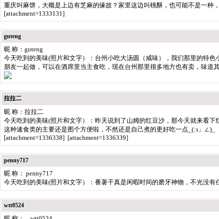
重庆叫麻饼，大概是上边有芝麻的缘故？家里这边叫桃酥，也可能不是一种
[attachment=1333131]
guteng
昵 称：guteng
今天吃到的美味(照片和文字）：台州小吃大汤圆（咸味），我们那里的特色
朋友一起做，可以在酒席里当主食吃，现在台州那里很多地方也有卖，味道
拉拉二
昵 称：拉拉二
今天吃到的美味(照片和文字）：昨天说到了山姆的红豆沙，那今天就来看下
这种速食类的主要还是图个方便啦，不然还是自己煮的更好吃一点_(:з」∠)_
[attachment=1336338] [attachment=1336339]
penny717
昵 称： penny717
今天吃到的美味(照片和文字）：番薯干真是闲暇时间的磨牙神物，不光没有
wtt0524
昵 称： wtt0524