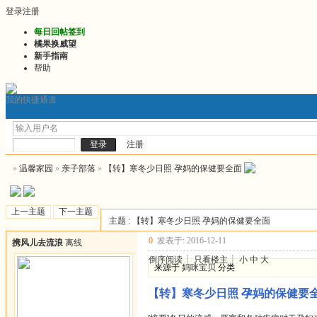
登录
注册
每日回帖签到
橘果换威望
新手指南
帮助
我的快捷通道
门户
发帖询问前必看
2026最新版推文
2026连
论坛
注册
»
温馨家园
»
亲子部落
»
【转】寒冬少日照 孕妈的保健要全面
上一主题
下一主题
主题 : 【转】寒冬少日照 孕妈的保健要全面
0
发表于: 2016-12-11
携风儿去流浪
离线
倒序阅读
┊
只看楼主
┊
小
中
大
来源于
妈咪宝贝
分类
【转】寒冬少日照 孕妈的保健要