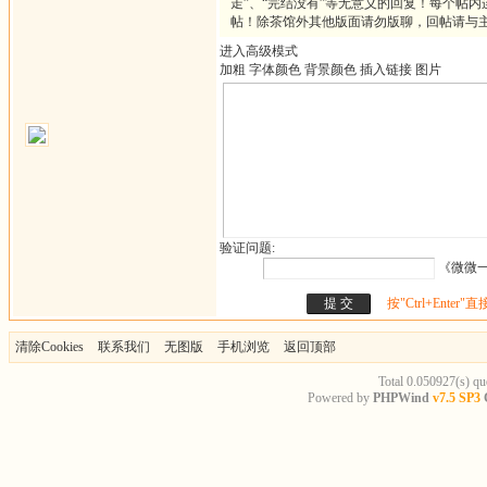
走”、“完结没有”等无意义的回复！每个帖内
帖！除茶馆外其他版面请勿版聊，回帖请与
进入高级模式
加粗
字体颜色
背景颜色
插入链接
图片
验证问题:
《微微一
按"Ctrl+Enter"
清除Cookies
联系我们
无图版
手机浏览
返回顶部
Total 0.050927(s) qu
Powered by
PHPWind
v7.5 SP3