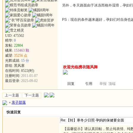
另外，冬天路面由于冰冻而格外湿滑，孕妇
PS：现在的条件越来越好，孕妇们对自身也
UID:
475502
精华:
0
发帖:
22804
橘果:
153463 颗
威望:
35256 点
光辉成就:
15 分
群组:
黑风寨
欢迎光临携衣随风舞
在线时间: 8522(时)
注册时间:
2011-01-07
最后登录:
2025-09-02
回复
引用
举报
顶端
上一主题
下一主题
»
亲子部落
快速回复
【温馨提示】请认真回帖，禁止纯表情、纯数