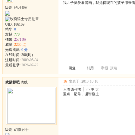
我儿子就爱看漫画，我觉得现在的孩子用来
级别: 皓月祭司
UID:
186169
精华:
0
发帖:
778
橘果:
2571 颗
威望:
2265 点
光辉成就:
0 分
在线时间: 300(时)
注册时间:
2009-05-04
最后登录:
2026-07-22
回复
引用
举报
顶端
16
发表于: 2013-10-18
就鼠标吧
离线
只看该作者
┊
小
中
大
重点，记号，谢谢楼主
级别: 幻影射手