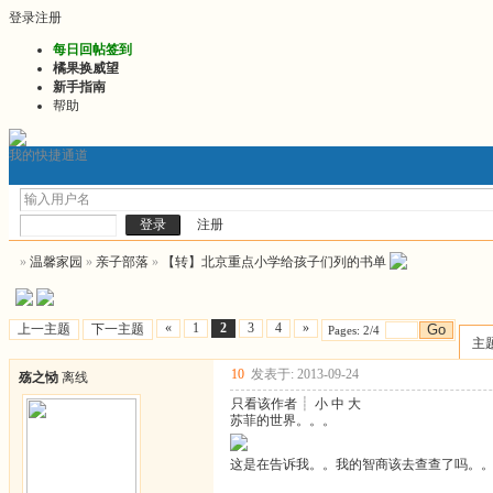
登录
注册
每日回帖签到
橘果换威望
新手指南
帮助
我的快捷通道
门户
发帖询问前必看
2026最新版推文
2026连
论坛
注册
»
温馨家园
»
亲子部落
»
【转】北京重点小学给孩子们列的书单
«
1
2
3
4
»
上一主题
下一主题
Go
Pages: 2/4
主
10
发表于: 2013-09-24
殇之恸
离线
只看该作者
┊
小
中
大
苏菲的世界。。。
这是在告诉我。。我的智商该去查查了吗。