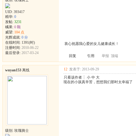
级别: 玫瑰骑士
UID:
393417
精华:
0
发帖:
3231
橘果:
0 颗
威望:
104 点
光辉成就:
0 分
在线时间: 1391(时)
衷心祝愿我心爱的女儿健康成长！
注册时间:
2010-06-22
最后登录:
2017-03-24
回复
引用
举报
顶端
12
发表于: 2013-09-29
wuyan153
离线
只看该作者
┊
小
中
大
现在的小孩真辛苦，想想我们那时太幸福了
级别: 玫瑰骑士