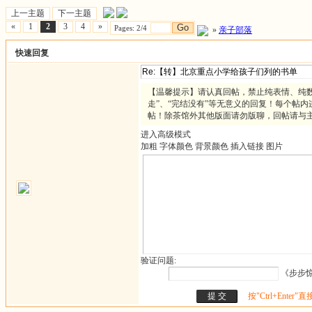
上一主题
下一主题
«
1
2
3
4
»
Go
Pages: 2/4
»
亲子部落
快速回复
【温馨提示】请认真回帖，禁止纯表情、纯数
走”、“完结没有”等无意义的回复！每个帖内
帖！除茶馆外其他版面请勿版聊，回帖请与
进入高级模式
加粗
字体颜色
背景颜色
插入链接
图片
验证问题:
《步步惊
按"Ctrl+Enter"