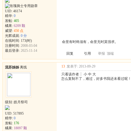
UID:
46174
精华:
0
发帖:
405
橘果:
6209 颗
威望:
450 点
光辉成就:
0 分
在线时间: 173(时)
命里有时终须有，命里无时莫强求。
注册时间:
2008-03-04
最后登录:
2025-11-14
回复
引用
举报
顶端
13
发表于: 2013-09-29
流苏姊姊
离线
只看该作者
┊
小
中
大
怎么复制不了，难过，好多书我还未看过呢
级别: 皓月祭司
UID:
517895
精华:
0
发帖:
176
橘果:
18097 颗