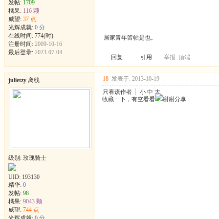
发帖:
1709
橘果:
116 颗
威望:
37 点
光辉成就:
0 分
在线时间: 774(时)
居家青年留帖是也。
注册时间:
2009-10-16
最后登录:
2023-07-04
回复
引用
举报
顶端
18
发表于: 2013-10-19
julietzy
离线
只看该作者
┊
小
中
大
收藏一下，有空看看
谢谢分享
级别: 玫瑰骑士
UID:
193130
精华:
0
发帖:
98
橘果:
9043 颗
威望:
744 点
光辉成就:
0 分