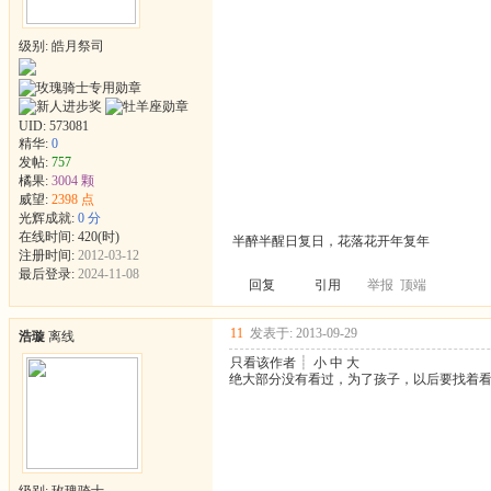
级别: 皓月祭司
UID:
573081
精华:
0
发帖:
757
橘果:
3004 颗
威望:
2398 点
光辉成就:
0 分
在线时间: 420(时)
半醉半醒日复日，花落花开年复年
注册时间:
2012-03-12
最后登录:
2024-11-08
回复
引用
举报
顶端
11
发表于: 2013-09-29
浩璇
离线
只看该作者
┊
小
中
大
绝大部分没有看过，为了孩子，以后要找着