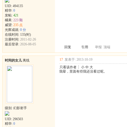
UID:
494135
精华:
0
发帖:
421
橘果:
223 颗
威望:
235 点
光辉成就:
0 分
在线时间: 135(时)
注册时间:
2011-02-26
最后登录:
2026-08-05
回复
引用
举报
顶端
17
发表于: 2013-10-19
时间的女儿
离线
只看该作者
┊
小
中
大
我晕，里面有些我还没看过呢。
级别: 幻影射手
UID:
296503
精华:
0