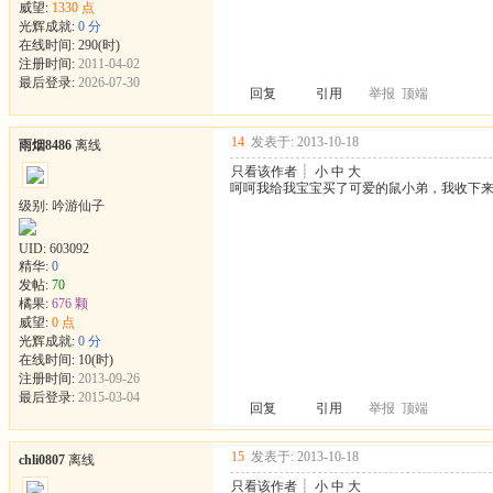
威望:
1330 点
光辉成就:
0 分
在线时间: 290(时)
注册时间:
2011-04-02
最后登录:
2026-07-30
回复
引用
举报
顶端
14
发表于: 2013-10-18
雨烟8486
离线
只看该作者
┊
小
中
大
呵呵我给我宝宝买了可爱的鼠小弟，我收下
级别: 吟游仙子
UID:
603092
精华:
0
发帖:
70
橘果:
676 颗
威望:
0 点
光辉成就:
0 分
在线时间: 10(时)
注册时间:
2013-09-26
最后登录:
2015-03-04
回复
引用
举报
顶端
15
发表于: 2013-10-18
chli0807
离线
只看该作者
┊
小
中
大